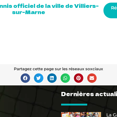
is officiel de la ville de Villiers-
Ré
sur-Marne
Le club
Jouer
Tennis pour tous
Compét
Partagez cette page sur les réseaux soxciaux
Dernières actual
La G