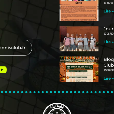
05/0
Lire »
Jour
03/0
Lire »
ennisclub.fr
Bloq
Club
28/0
Lire »