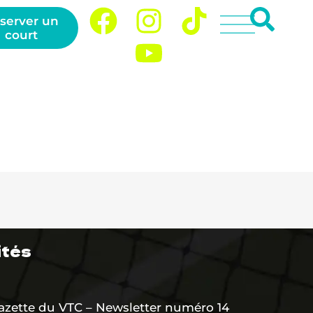
server un
court
ition
Actualités
Contact
ités
azette du VTC – Newsletter numéro 14