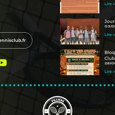
Lire »
Jour
03/0
Lire »
ennisclub.fr
Bloq
Club
28/0
Lire »