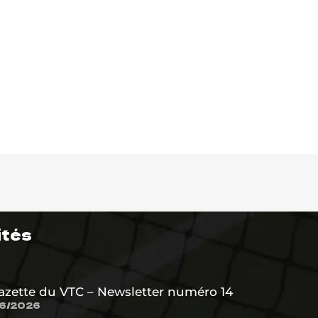
ités
azette du VTC – Newsletter numéro 14
6/2026