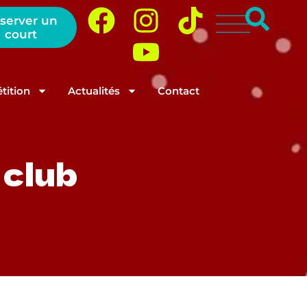
server un
court
ition
Actualités
Contact
 club