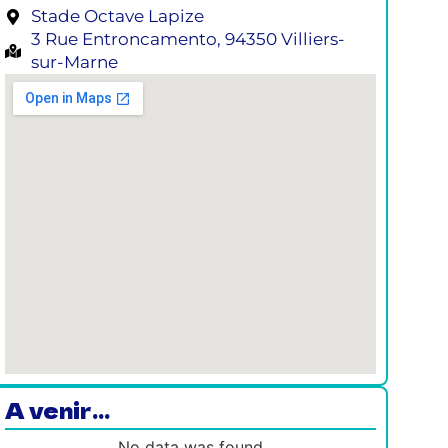
Stade Octave Lapize
3 Rue Entroncamento, 94350 Villiers-
sur-Marne
A venir...
No data was found