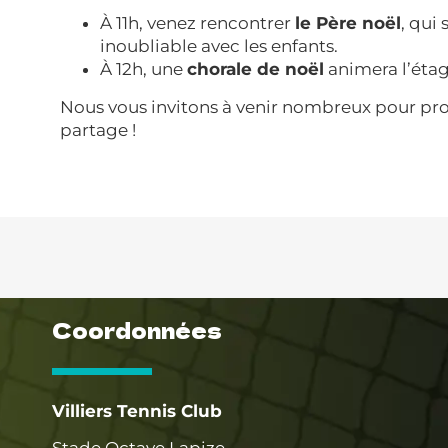
À 11h, venez rencontrer
le Père noël
, qui
inoubliable avec les enfants.
À 12h, une
chorale de noël
animera l’étage
Nous vous invitons à venir nombreux pour pro
partage !
Coordonnées
Villiers Tennis Club
Stade Octave Lapize