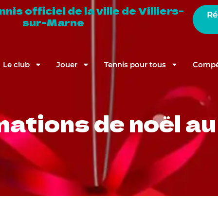
is officiel de la ville de Villiers-
Ré
sur-Marne
Le club
Jouer
Tennis pour tous
Compét
ations de noël au