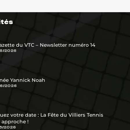
ités
azette du VTC – Newsletter numéro 14
6/2026
née Yannick Noah
6/2026
uez votre date : La Fête du Villiers Tennis
 approche !
5/2026