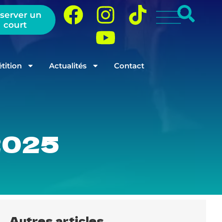
server un
court
ition
Actualités
Contact
 2025
Autres articles