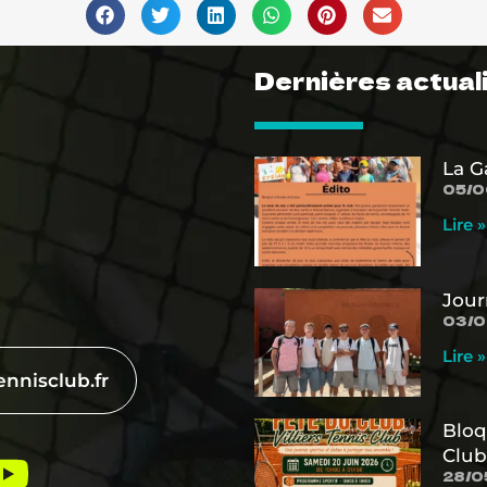
Dernières actual
La G
05/0
Lire »
Jour
03/0
Lire »
ennisclub.fr
Bloq
Club
28/0