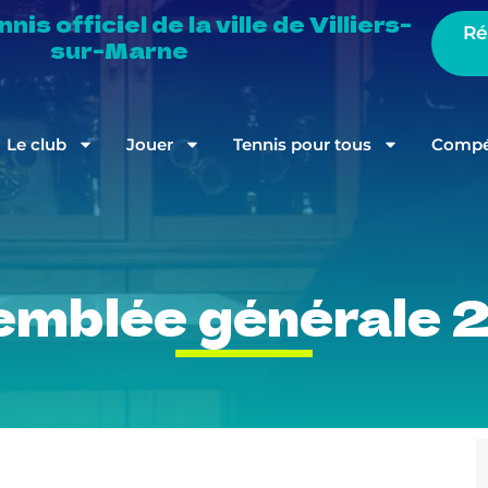
is officiel de la ville de Villiers-
Ré
sur-Marne
Le club
Jouer
Tennis pour tous
Compét
mblée générale