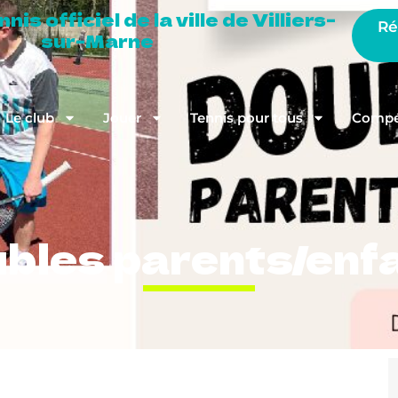
is officiel de la ville de Villiers-
Ré
sur-Marne
Le club
Jouer
Tennis pour tous
Compét
bles parents/enf