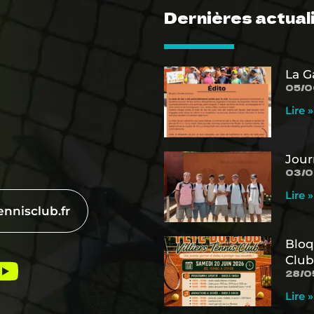
Dernières actual
La G
05/0
Lire »
Jour
03/0
Lire »
ennisclub.fr
Bloq
Club
28/0
Lire »