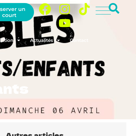
server un
court
ition
Actualités
Contact
ants
Autres articles