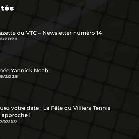
ités
azette du VTC – Newsletter numéro 14
6/2026
née Yannick Noah
6/2026
uez votre date : La Fête du Villiers Tennis
 approche !
5/2026