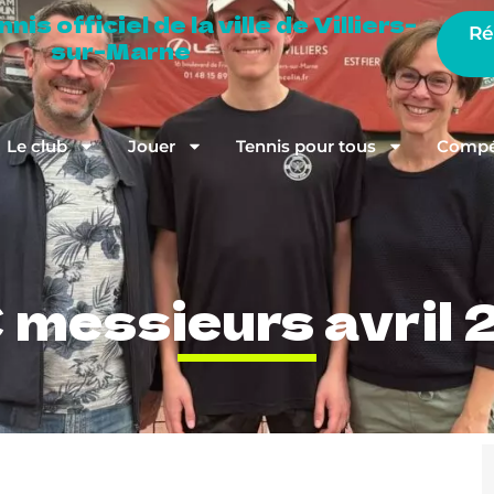
is officiel de la ville de Villiers-
Ré
sur-Marne
Le club
Jouer
Tennis pour tous
Compét
messieurs avril