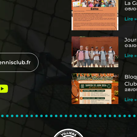
La G
05/0
Lire »
Jour
03/0
Lire »
ennisclub.fr
Bloq
Club
28/0
Lire »