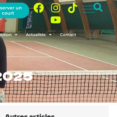
server un
court
ition
Actualités
Contact
 2025
Autres articles